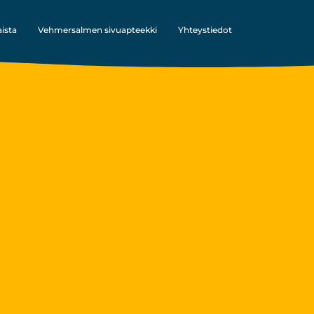
ista
Vehmersalmen sivu­apteekki
Yhteystiedot