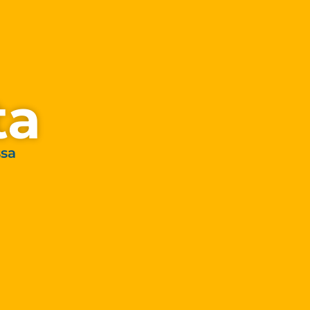
ta
ssa