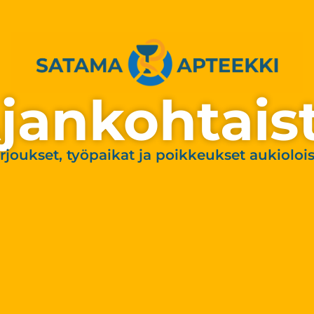
jankohtais
rjoukset, työpaikat ja poikkeukset aukioloi