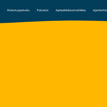
Rokotuspalvelu
Palvelut
Apteekkikosmetiikka
Ajankohta